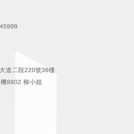
5999
灣大道二段220號36樓
7 分機8802 柳小姐